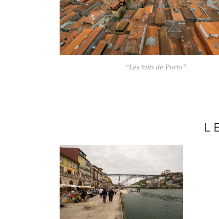
“Les toits de Porto”
L