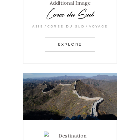
Coree du Sud
ASIE
COREE DU SUD
VOYAGE
EXPLORE