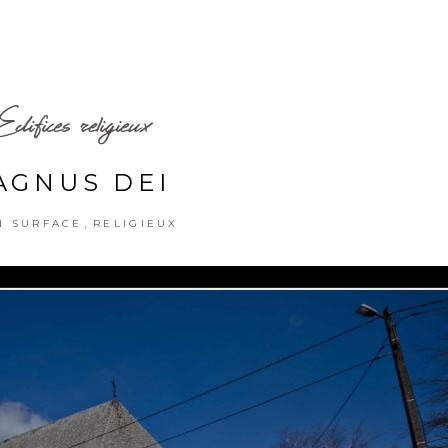
Edifices religieux
AGNUS DEI
,
N SURFACE
RELIGIEUX