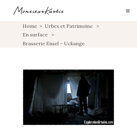
Home
>
Urbex et Patrimoine
>
En surface
>
Brasserie Ensel – Uckange