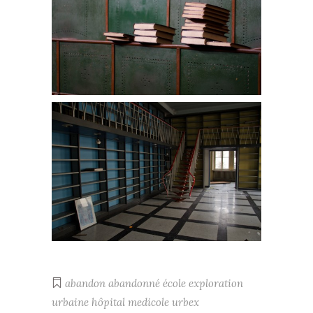
abandon
abandonné
école
exploration
urbaine
hôpital
medicole
urbex