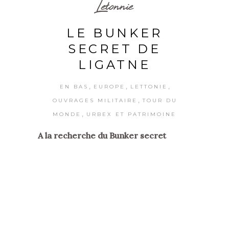
Letonnie
LE BUNKER
SECRET DE
LIGATNE
,
,
,
EN BAS
EUROPE
LETTONIE
,
OUVRAGES MILITAIRE
TOUR DU
,
MONDE
URBEX ET PATRIMOINE
A la recherche du Bunker secret