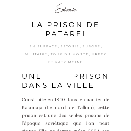
Estonie
LA PRISON DE
PATAREI
,
,
,
EN SURFACE
ESTONIE
EUROPE
,
,
MILITAIRE
TOUR DU MONDE
URBEX
ET PATRIMOINE
UNE PRISON
DANS LA VILLE
Construite en 1840 dans le quartier de
Kalamaja (Le nord de Tallinn), cette
prison est une des seules prisons de
l’époque soviétique que l’on peut
visiter. Elle ne ferma qu’en 2004 car