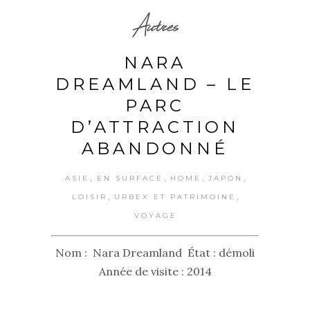
Autres
NARA
DREAMLAND – LE
PARC
D’ATTRACTION
ABANDONNÉ
,
,
,
,
ASIE
EN SURFACE
HOME
JAPON
,
,
LOISIR
URBEX ET PATRIMOINE
VOYAGE
Nom : Nara Dreamland État : démoli
Année de visite : 2014