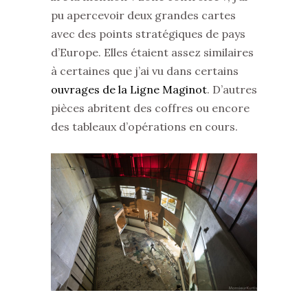
İnebolu
pu apercevoir deux grandes cartes
escort
avec des points stratégiques de pays
bayan
d’Europe. Elles étaient assez similaires
Bozyer
à certaines que j’ai vu dans certains
escort
ouvrages de la Ligne Maginot
. D’autres
bayan
pièces abritent des coffres ou encore
Lüleburgaz
des tableaux d’opérations en cours.
escort
bayan
Balat
escort
bayan
Merzifon
escort
bayan
Boyabat